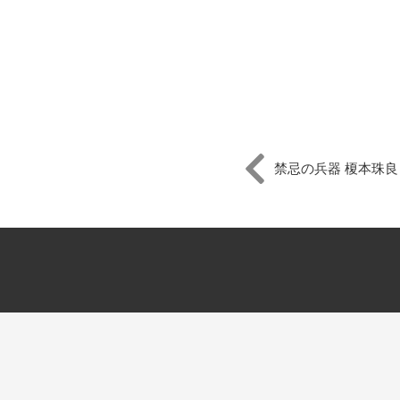
禁忌の兵器 榎本珠良