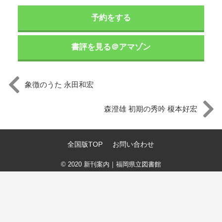
予約をする
書評を見る＠アマゾン
象徴のうた 永田和宏
森澄雄 初期の秀吟 榎本好宏
全国版TOP
お問い合わせ
© 2020
新刊案内｜福岡県立図書館